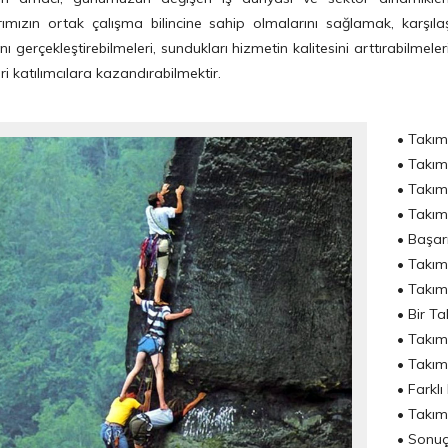
arımızın ortak çalışma bilincine sahip olmalarını sağlamak, karşıl
ı gerçekleştirebilmeleri, sundukları hizmetin kalitesini arttırabilmeleri
eri katılımcılara kazandırabilmektir.
• Takım
• Takım
• Takım
• Takım
• Başarı
• Takım
• Takım
• Bir T
• Takıml
• Takım
• Farklı
• Takım
• Sonuç