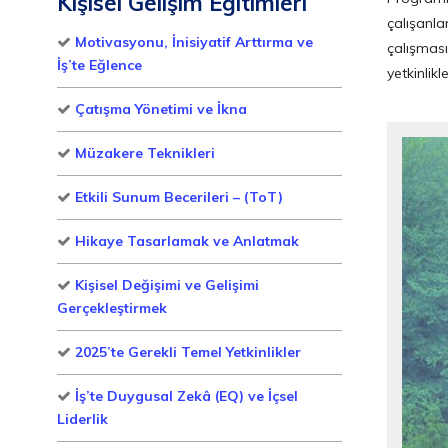
Kişisel Gelişim Eğitimleri
çalışanl
Motivasyonu, İnisiyatif Arttırma ve
çalışmasın
İş’te Eğlence
yetkinlikl
Çatışma Yönetimi ve İkna
Müzakere Teknikleri
Etkili Sunum Becerileri – (ToT)
Hikaye Tasarlamak ve Anlatmak
Kişisel Değişimi ve Gelişimi
Gerçekleştirmek
2025’te Gerekli Temel Yetkinlikler
İş’te Duygusal Zekâ (EQ) ve İçsel
Liderlik