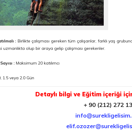
tılmalı :
Birlikte çalışması gereken tüm çalışanlar, farklı yaş grubund
i uzmanlıkta olup bir araya gelip çalışması gerekenler.
 Sayısı :
Maksimum 20 katılımcı
, 1.5 veya 2.0 Gün
Detaylı bilgi ve Eğitim içeriği içi
+ 90 (212) 272 1
info@surekligelisim
elif.ozozer@surekligeli