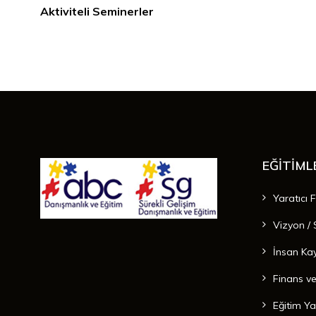
Aktiviteli Seminerler
EĞİTİML
Yaratıcı F
Vizyon / S
İnsan Kay
Finans ve
Eğitim Yat