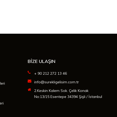
BİZE ULAŞIN
+ 90 212 272 13 46
info@surekligelisim.com.tr
leri
2.Keskin Kalem Sok. Çelik Konak
No:13/15 Esentepe 34394 Şişli / İstanbul
eri