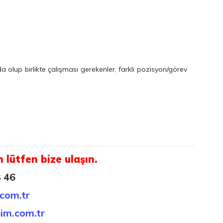
a olup birlikte çalışması gerekenler, farklı pozisyon/görev
n lütfen bize ulaşın.
3 46
.com.tr
sim.com.tr