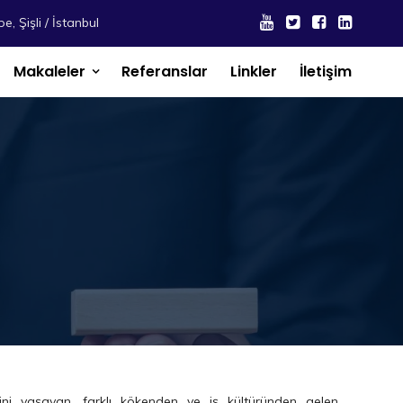
e, Şişli / İstanbul
Makaleler
Referanslar
Linkler
İletişim
ni yaşayan, farklı kökenden ve iş kültüründen gelen