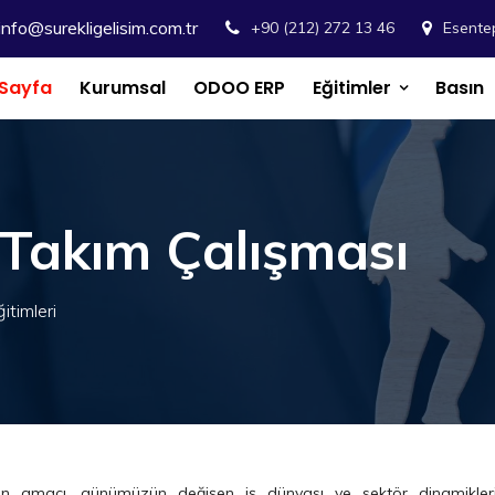
info@surekligelisim.com.tr
+90 (212) 272 13 46
Esentep
Sayfa
Kurumsal
ODOO ERP
Eğitimler
Basın
i Takım Çalışması
itimleri
n amacı, günümüzün değişen iş dünyası ve sektör dinamikleri